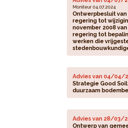
Advies van
04/07/2
Moniteur 04.07.2024
Ontwerpbesluit van
regering tot wijzigi
november 2008 van 
regering tot bepali
werken die vrijgeste
stedenbouwkundige
Advies van
04/04/2
Strategie Good Soil
duurzaam bodembehe
Advies van
28/03/2
Ontwerp van gemeen