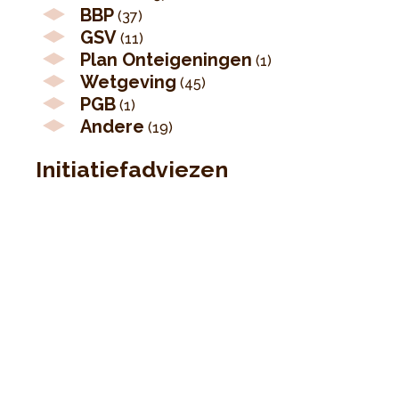
BBP
(37)
GSV
(11)
Plan Onteigeningen
(1)
Wetgeving
(45)
PGB
(1)
Andere
(19)
Initiatiefadviezen