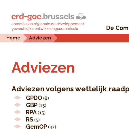
De Com
Home
Adviezen
Adviezen
Adviezen volgens wettelijk raad
GPDO
(8)
GBP
(15)
RPA
(15)
RS
(5)
GemOP
(37)