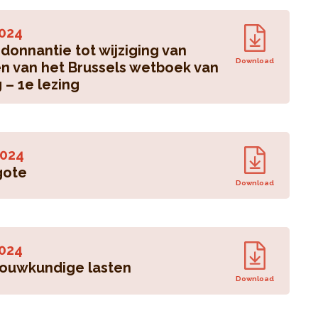
024
onnantie tot wijziging van
Download
n van het Brussels wetboek van
 – 1e lezing
024
gote
Download
024
bouwkundige lasten
Download