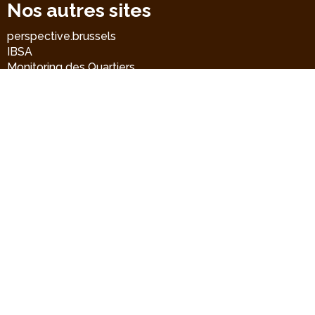
Nos autres sites
perspective.brussels
IBSA
Monitoring des Quartiers
Accrochage scolaire
BMA
Liens directs
Contact
CRD-GOC
rue de Namur 59
B-1000 Bruxelles
+32 2 435 43 56
crd-goc@perspective.brussels